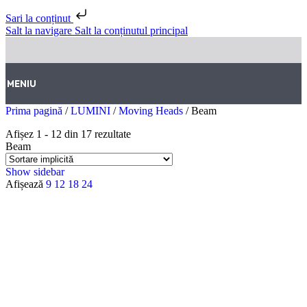
Sari la conținut
Salt la navigare
Salt la conținutul principal
MENIU
Prima pagină
/
LUMINI
/
Moving Heads
/
Beam
Afișez 1 - 12 din 17 rezultate
Beam
Show sidebar
Afișează
9
12
18
24