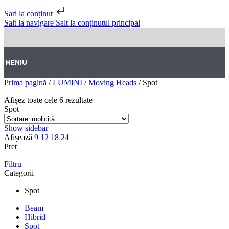
Sari la conținut
Salt la navigare
Salt la conținutul principal
MENIU
Prima pagină
/
LUMINI
/
Moving Heads
/
Spot
Afișez toate cele 6 rezultate
Spot
Show sidebar
Afișează
9
12
18
24
Preț
Filtru
Categorii
Spot
Beam
Hibrid
Spot