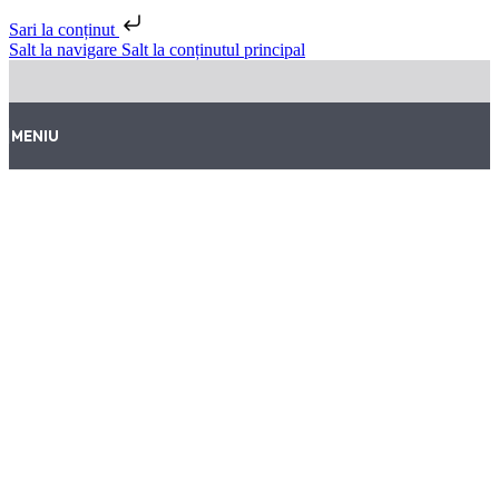
Sari la conținut
Salt la navigare
Salt la conținutul principal
MENIU