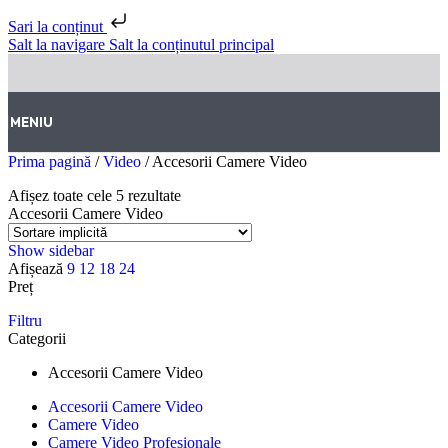
Sari la conținut
Salt la navigare
Salt la conținutul principal
MENIU
Prima pagină
/
Video
/
Accesorii Camere Video
Afișez toate cele 5 rezultate
Accesorii Camere Video
Show sidebar
Afișează
9
12
18
24
Preț
Filtru
Categorii
Accesorii Camere Video
Accesorii Camere Video
Camere Video
Camere Video Profesionale