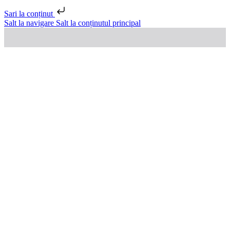
Sari la conținut
Salt la navigare
Salt la conținutul principal