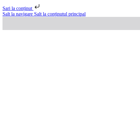
Sari la conținut
Salt la navigare
Salt la conținutul principal