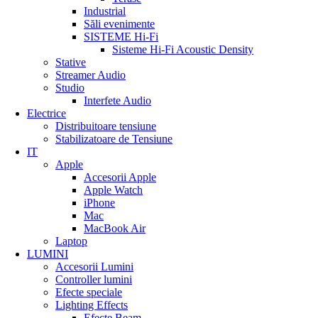
Industrial
Săli evenimente
SISTEME Hi-Fi
Sisteme Hi-Fi Acoustic Density
Stative
Streamer Audio
Studio
Interfete Audio
Electrice
Distribuitoare tensiune
Stabilizatoare de Tensiune
SISTEM ACOUSTIC D
IT
Apple
Accesorii Apple
Crează o atmosfera ideală pentru cl
Apple Watch
iPhone
Mac
MacBook Air
Laptop
LUMINI
Accesorii Lumini
Controller lumini
Efecte speciale
Lighting Effects
Efecte Beam