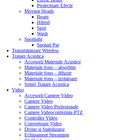
Proiectoare Efecte
Moving Heads
Beam
Hibrid
Spot
Wash
Spotlight
Spoturi Par
Transmitatoare Wireless
Tratare Acustica
Accesorii Materiale Acustice
Materiale fono – absorbtie
Materiale fono – difuzie
Materiale fono – izolatoare
Seturi Tratare Acustica
Video
Accesorii Camere Video
Camere Video
Camere Video Profesionale
Camere Videoconferinta PTZ
Controller Video
Convertoare Video
Drone si Stabilizator
Echipament Streaming