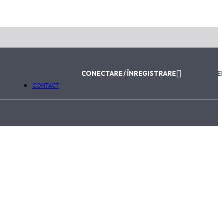
ABONEAZĂ-TE LA NEWSLETTER
Email
Trimite
Va fi utilizat în conformitate cu
Politica de Confidențialitat
CONECTARE / ÎNREGISTRARE
0,00
LE
CONTACT