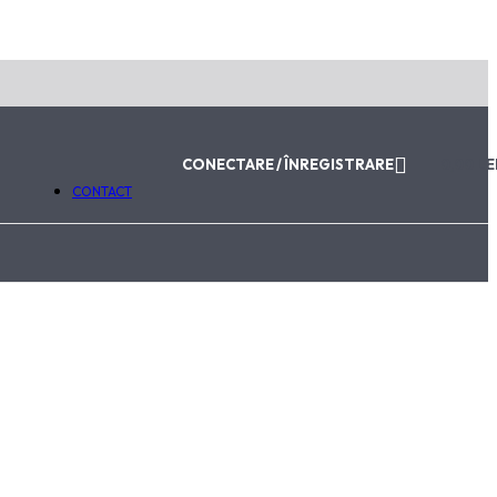
ABONEAZĂ-TE LA NEWSLETTER
Email
Trimite
Va fi utilizat în conformitate cu
Politica de Confidențialitat
CONECTARE / ÎNREGISTRARE
0,00
LE
CONTACT