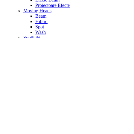
Proiectoare Efecte
Moving Heads
Beam
Hibrid
Spot
Wash
Spotlight
Spoturi Par
Transmitatoare Wireless
Tratare Acustica
Accesorii Materiale Acustice
Materiale fono – absorbtie
Materiale fono – difuzie
Materiale fono – izolatoare
Seturi Tratare Acustica
Video
Accesorii Camere Video
Camere Video
Camere Video Profesionale
Camere Videoconferinta PTZ
Controller Video
Convertoare Video
Drone si Stabilizator
Echipament Streaming