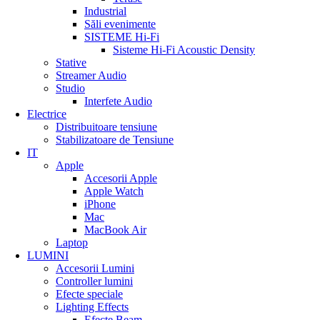
Industrial
Săli evenimente
SISTEME Hi-Fi
Sisteme Hi-Fi Acoustic Density
Stative
Streamer Audio
Studio
Interfete Audio
Electrice
Distribuitoare tensiune
Stabilizatoare de Tensiune
IT
Apple
Accesorii Apple
Apple Watch
iPhone
Mac
MacBook Air
Laptop
LUMINI
Accesorii Lumini
Controller lumini
Efecte speciale
Lighting Effects
Efecte Beam