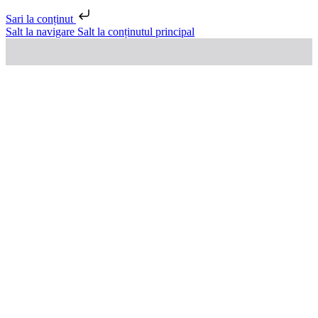
Sari la conținut
Salt la navigare
Salt la conținutul principal