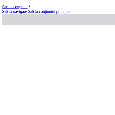
Sari la conținut
Salt la navigare
Salt la conținutul principal