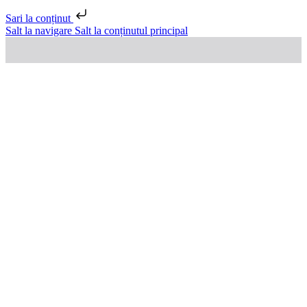
Sari la conținut
Salt la navigare
Salt la conținutul principal