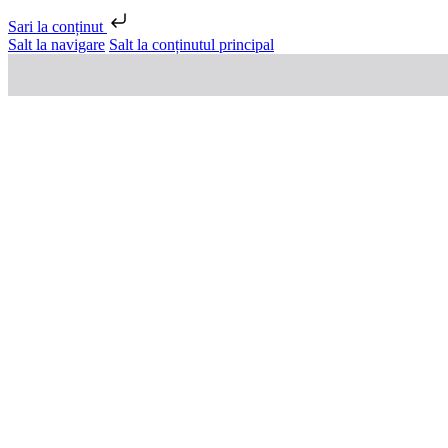
Sari la conținut
Salt la navigare
Salt la conținutul principal