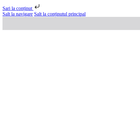
Sari la conținut
Salt la navigare
Salt la conținutul principal