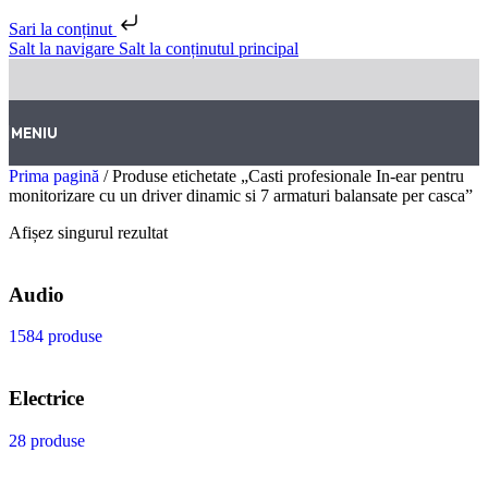
Sari la conținut
Salt la navigare
Salt la conținutul principal
MENIU
Prima pagină
/
Produse etichetate „Casti profesionale In-ear pentru
monitorizare cu un driver dinamic si 7 armaturi balansate per casca”
Afișez singurul rezultat
Audio
1584 produse
Electrice
28 produse