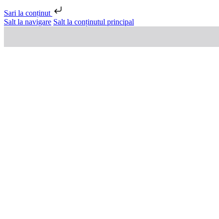
Sari la conținut
Salt la navigare
Salt la conținutul principal