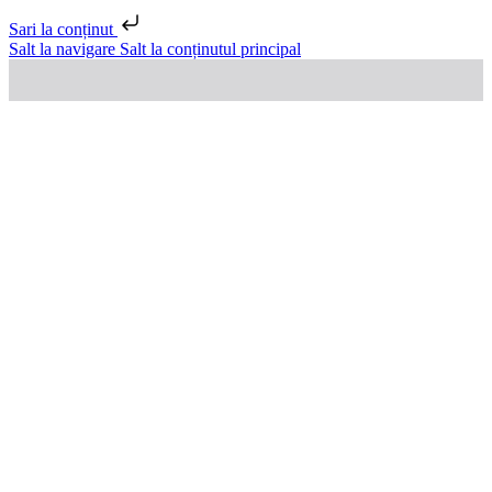
Sari la conținut
Salt la navigare
Salt la conținutul principal