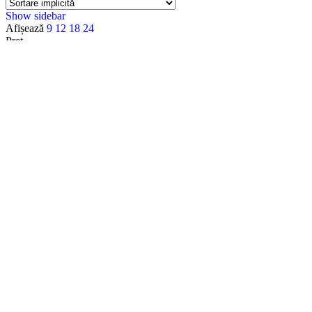
Show sidebar
Afișează
9
12
18
24
Preț
Filtru
Categorii
Accesorii
Accesorii Apple
Accesorii Camere Video
Accesorii Lumini
Accesorii Materiale Acustice
Accesorii pentru intretinerea echipamentelor
Acoustic Density
Acoustic Density
Alte Mufe
Amplificatoare Audio
Amplificatoare audio PA 100V
Amplificatoare HI-FI
Analizatoare Audio
Apple
Apple Watch
Audio
Audio Technica