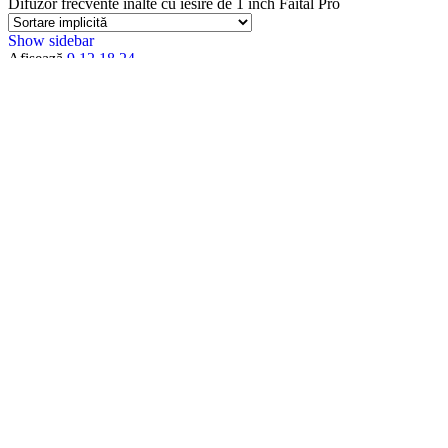
Difuzor frecvente inalte cu iesire de 1 inch Faital Pro
Show sidebar
Afișează
9
12
18
24
Preț
Filtru
Categorii
Accesorii
Accesorii Apple
Accesorii Camere Video
Accesorii Lumini
Accesorii Materiale Acustice
Accesorii pentru intretinerea echipamentelor
Acoustic Density
Acoustic Density
Alte Mufe
Amplificatoare Audio
Amplificatoare audio PA 100V
Amplificatoare HI-FI
Analizatoare Audio
Apple
Apple Watch
Audio