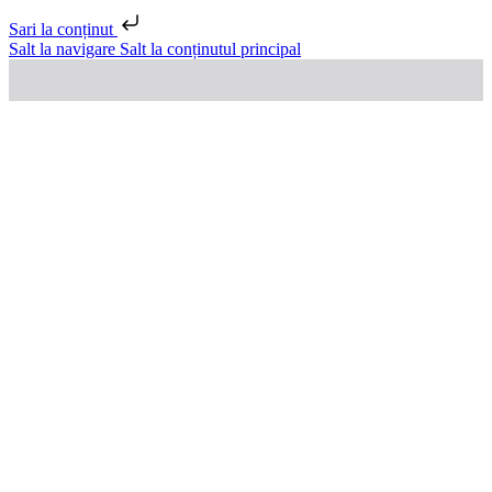
Sari la conținut
Salt la navigare
Salt la conținutul principal