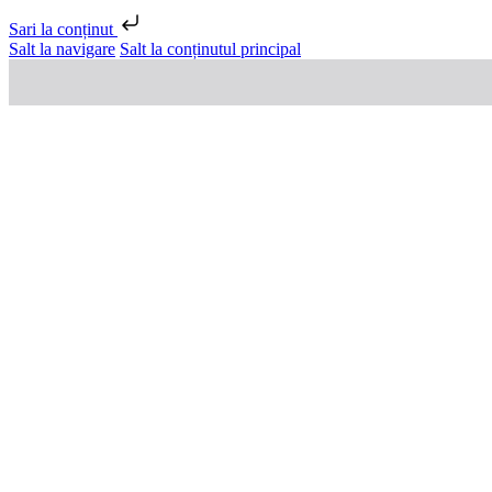
Sari la conținut
Salt la navigare
Salt la conținutul principal