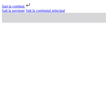
Sari la conținut
Salt la navigare
Salt la conținutul principal