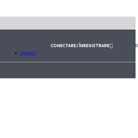
ABONEAZĂ-TE LA NEWSLETTER
Email
Trimite
Va fi utilizat în conformitate cu
Politica de Confidențialitat
CONECTARE / ÎNREGISTRARE
0,00
LE
CONTACT