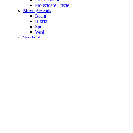
Proiectoare Efecte
Moving Heads
Beam
Hibrid
Spot
Wash
Spotlight
Spoturi Par
Transmitatoare Wireless
Tratare Acustica
Accesorii Materiale Acustice
Materiale fono – absorbtie
Materiale fono – difuzie
Materiale fono – izolatoare
Seturi Tratare Acustica
Video
Accesorii Camere Video
Camere Video
Camere Video Profesionale
Camere Videoconferinta PTZ
Controller Video
Convertoare Video
Drone si Stabilizator
Echipament Streaming