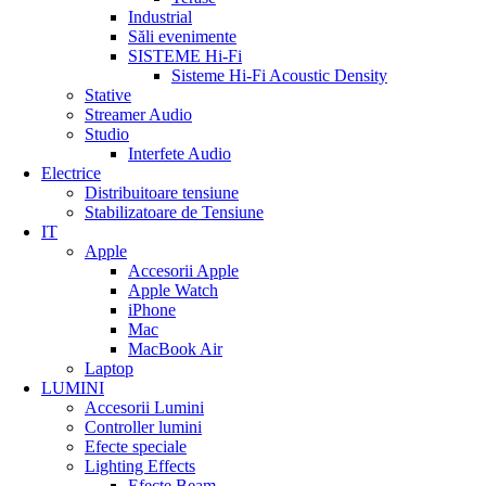
Industrial
Săli evenimente
SISTEME Hi-Fi
Sisteme Hi-Fi Acoustic Density
Stative
Streamer Audio
Studio
Interfete Audio
Electrice
Distribuitoare tensiune
Stabilizatoare de Tensiune
IT
Apple
Accesorii Apple
Apple Watch
iPhone
Mac
MacBook Air
Laptop
LUMINI
Accesorii Lumini
Controller lumini
Efecte speciale
Lighting Effects
Efecte Beam