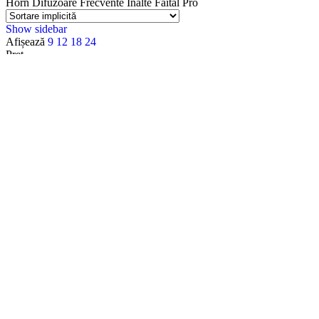
Horn Difuzoare Frecvente Inalte Faital Pro
Show sidebar
Afișează
9
12
18
24
Preț
Filtru
Categorii
Accesorii
Accesorii Apple
Accesorii Camere Video
Accesorii Lumini
Accesorii Materiale Acustice
Accesorii pentru intretinerea echipamentelor
Acoustic Density
Acoustic Density
Alte Mufe
Amplificatoare Audio
Amplificatoare audio PA 100V
Amplificatoare HI-FI
Analizatoare Audio
Apple
Apple Watch
Audio