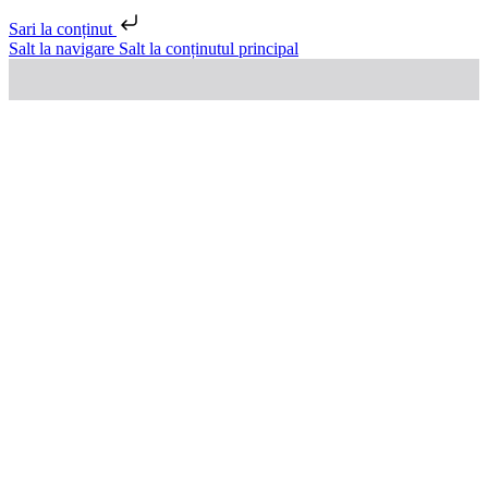
Sari la conținut
Salt la navigare
Salt la conținutul principal