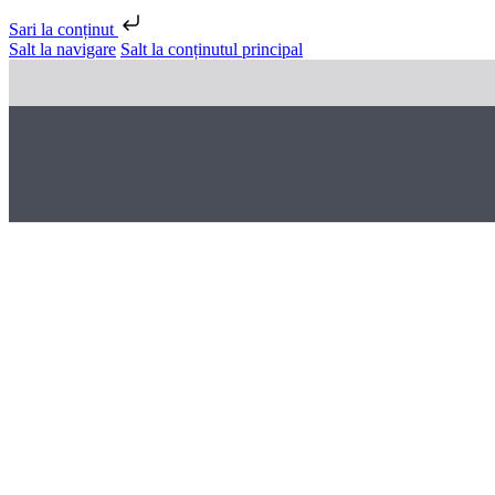
Sari la conținut
Salt la navigare
Salt la conținutul principal