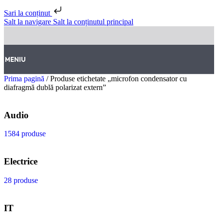
Sari la conținut
Salt la navigare
Salt la conținutul principal
MENIU
Prima pagină
/
Produse etichetate „microfon condensator cu
diafragmă dublă polarizat extern”
Audio
1584 produse
Electrice
28 produse
IT