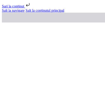
Sari la conținut
Salt la navigare
Salt la conținutul principal