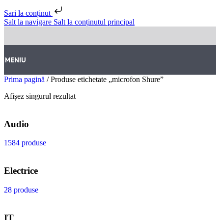
Sari la conținut
Salt la navigare
Salt la conținutul principal
MENIU
Prima pagină
/
Produse etichetate „microfon Shure”
Afișez singurul rezultat
Audio
1584 produse
Electrice
28 produse
IT