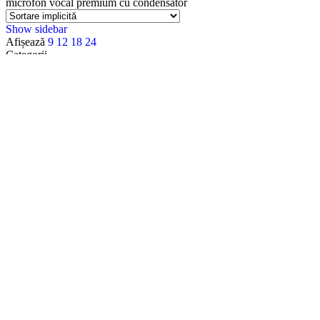
microfon vocal premium cu condensator
Show sidebar
Afișează
9
12
18
24
Categorii
Accesorii
Accesorii Apple
Accesorii Camere Video
Accesorii Lumini
Accesorii Materiale Acustice
Accesorii pentru intretinerea echipamentelor
Acoustic Density
Acoustic Density
Alte Mufe
Amplificatoare Audio
Amplificatoare audio PA 100V
Amplificatoare HI-FI
Analizatoare Audio
Apple
Apple Watch
Audio
Audio Technica
Banda Adeziva
Beam