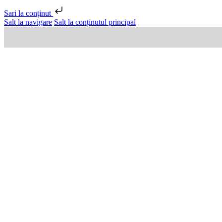
Sari la conținut
Salt la navigare
Salt la conținutul principal