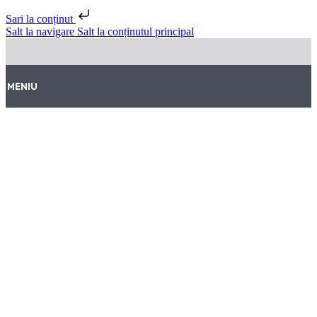
Sari la conținut
Salt la navigare
Salt la conținutul principal
MENIU