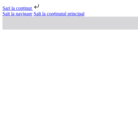
Sari la conținut
Salt la navigare
Salt la conținutul principal