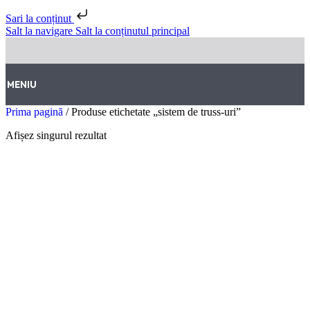
Sari la conținut
Salt la navigare
Salt la conținutul principal
MENIU
Prima pagină
/
Produse etichetate „sistem de truss-uri”
Afișez singurul rezultat