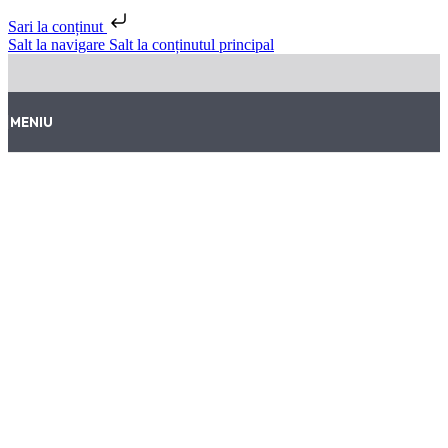
Sari la conținut
Salt la navigare
Salt la conținutul principal
MENIU