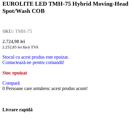
EUROLITE LED TMH-75 Hybrid Moving-Head
Spot/Wash COB
SKU:
TMH-75
2.724,98
lei
2.252,05
lei
fără TVA
Stocul cu acest produs este epuizat.
Contactează-ne pentru comandă!
Stoc epuizat
Compară
0
Persoane care urmăresc acest produs acum!
Livrare rapidă