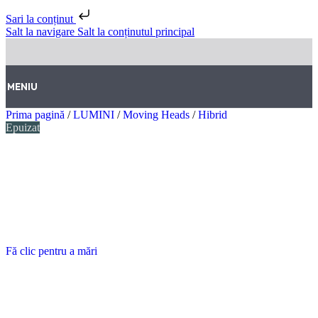
Sari la conținut
Salt la navigare
Salt la conținutul principal
MENIU
Prima pagină
/
LUMINI
/
Moving Heads
/
Hibrid
Epuizat
Fă clic pentru a mări