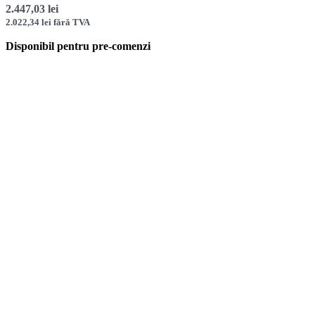
2.447,03
lei
2.022,34
lei
fără TVA
Disponibil pentru pre-comenzi