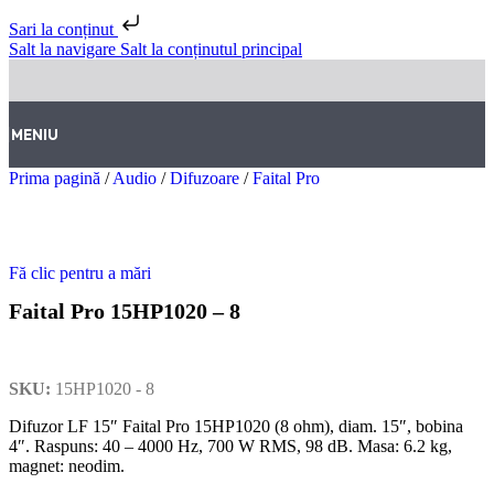
Sari la conținut
Salt la navigare
Salt la conținutul principal
MENIU
Prima pagină
/
Audio
/
Difuzoare
/
Faital Pro
Fă clic pentru a mări
Faital Pro 15HP1020 – 8
SKU:
15HP1020 - 8
Difuzor LF 15″ Faital Pro 15HP1020 (8 ohm), diam. 15″, bobina
4″. Raspuns: 40 – 4000 Hz, 700 W RMS, 98 dB. Masa: 6.2 kg,
magnet: neodim.