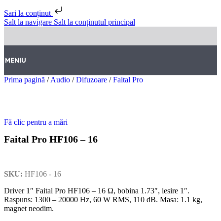
Sari la conținut
Salt la navigare
Salt la conținutul principal
MENIU
Prima pagină
/
Audio
/
Difuzoare
/
Faital Pro
Fă clic pentru a mări
Faital Pro HF106 – 16
SKU:
HF106 - 16
Driver 1″ Faital Pro HF106 – 16 Ω, bobina 1.73″, iesire 1″.
Raspuns: 1300 – 20000 Hz, 60 W RMS, 110 dB. Masa: 1.1 kg,
magnet neodim.