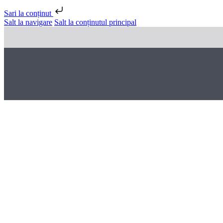
Sari la conținut
Salt la navigare
Salt la conținutul principal