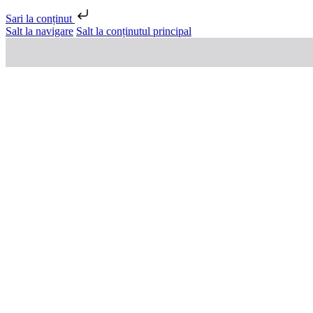
Sari la conținut
Salt la navigare
Salt la conținutul principal