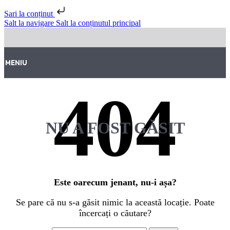
Sari la conținut
Salt la navigare
Salt la conținutul principal
MENIU
NU A FOST GĂSIT
Este oarecum jenant, nu-i așa?
Se pare că nu s-a găsit nimic la această locație. Poate
încercați o căutare?