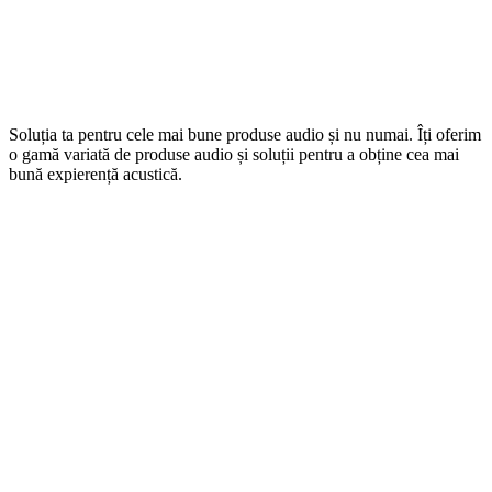
Soluția ta pentru cele mai bune produse audio și nu numai. Îți oferim
o gamă variată de produse audio și soluții pentru a obține cea mai
bună expierență acustică.
P-ța Uniri nr. 12 (Str. Episcop Ioan Bob, nr. 3),
Cluj-Napoca
Telefon: +40 720 600 088
Email: office@audiomagazin.ro
Informații
Despre noi
Livrare
Confidențialitate
Politică de Cookies
Termeni și condiții