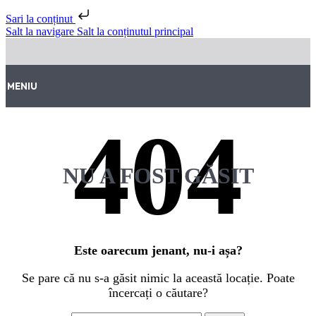
Sari la conținut
Salt la navigare
Salt la conținutul principal
MENIU
NU A FOST GĂSIT
Este oarecum jenant, nu-i așa?
Se pare că nu s-a găsit nimic la această locație. Poate
încercați o căutare?