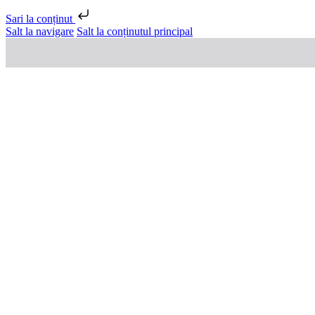
Sari la conținut
Salt la navigare
Salt la conținutul principal