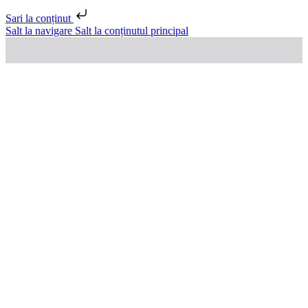
Sari la conținut
Salt la navigare
Salt la conținutul principal