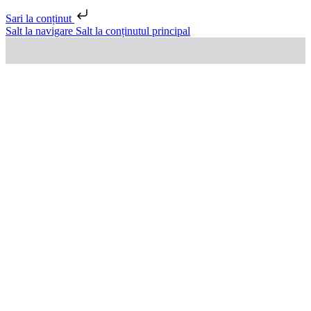
Sari la conținut
Salt la navigare
Salt la conținutul principal