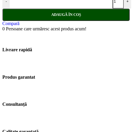
-
+
ADAUGĂ ÎN COȘ
Compară
0
Persoane care urmăresc acest produs acum!
Livrare rapidă
Produs garantat
Consultanță
Calitate garantată