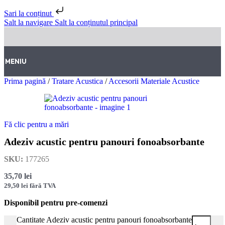
Sari la conținut
Salt la navigare
Salt la conținutul principal
MENIU
Prima pagină
/
Tratare Acustica
/
Accesorii Materiale Acustice
Fă clic pentru a mări
Adeziv acustic pentru panouri fonoabsorbante
SKU:
177265
35,70
lei
29,50
lei
fără TVA
Disponibil pentru pre-comenzi
Cantitate Adeziv acustic pentru panouri fonoabsorbante