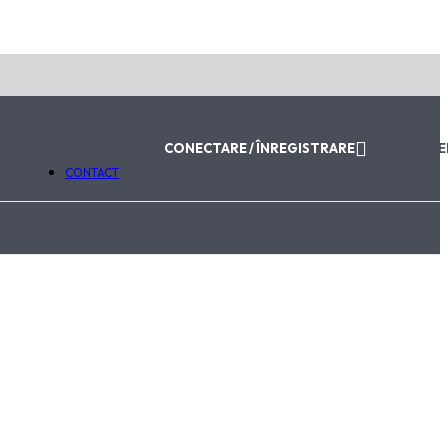
ABONEAZĂ-TE LA NEWSLETTER
Email
Trimite
Va fi utilizat în conformitate cu
Politica de Confidențialitat
CONECTARE / ÎNREGISTRARE
0,00
LE
CONTACT