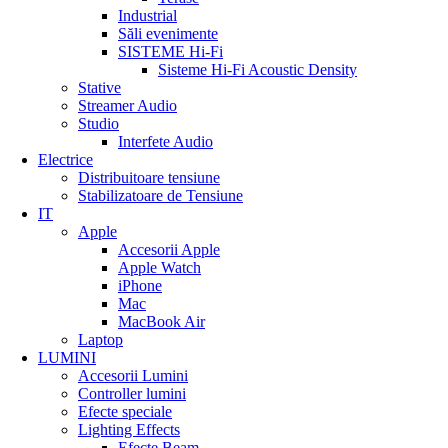
Industrial
Săli evenimente
SISTEME Hi-Fi
Sisteme Hi-Fi Acoustic Density
Stative
Streamer Audio
Studio
Interfete Audio
Electrice
Distribuitoare tensiune
Stabilizatoare de Tensiune
IT
Apple
Accesorii Apple
Apple Watch
iPhone
Mac
MacBook Air
Laptop
LUMINI
Accesorii Lumini
Controller lumini
Efecte speciale
Lighting Effects
Efecte Beam