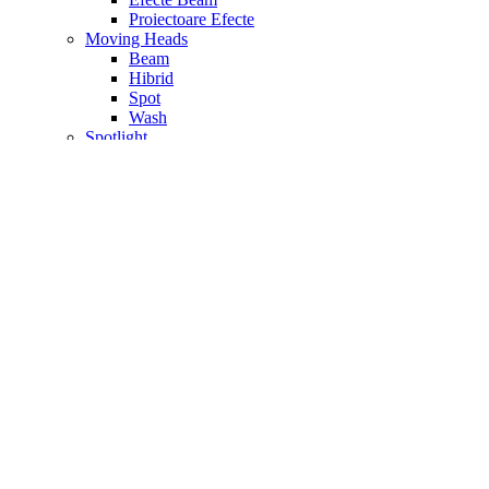
Proiectoare Efecte
Moving Heads
Beam
Hibrid
Spot
Wash
Spotlight
Spoturi Par
Transmitatoare Wireless
Tratare Acustica
Accesorii Materiale Acustice
Materiale fono – absorbtie
Materiale fono – difuzie
Materiale fono – izolatoare
Seturi Tratare Acustica
Video
Accesorii Camere Video
Camere Video
Camere Video Profesionale
Camere Videoconferinta PTZ
Controller Video
Convertoare Video
Drone si Stabilizator
Echipament Streaming