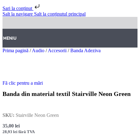
Sari la conținut
Salt la navigare
Salt la conținutul principal
MENIU
Prima pagină
/
Audio
/
Accesorii
/
Banda Adeziva
Fă clic pentru a mări
Banda din material textil Stairville Neon Green
SKU:
Stairville Neon Green
35,00
lei
28,93
lei
fără TVA