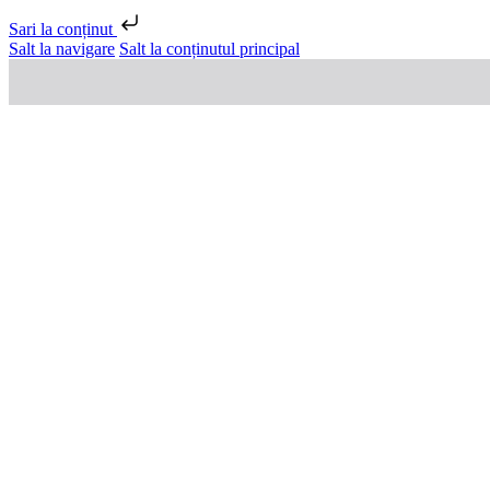
Sari la conținut
Salt la navigare
Salt la conținutul principal