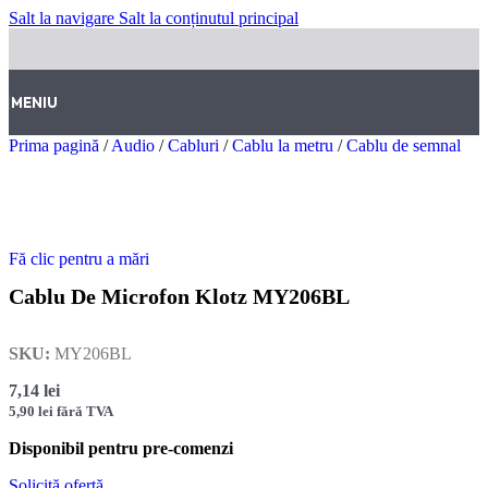
Salt la navigare
Salt la conținutul principal
MENIU
Prima pagină
/
Audio
/
Cabluri
/
Cablu la metru
/
Cablu de semnal
Fă clic pentru a mări
Cablu De Microfon Klotz MY206BL
SKU:
MY206BL
7,14
lei
5,90
lei
fără TVA
Disponibil pentru pre-comenzi
Solicită ofertă