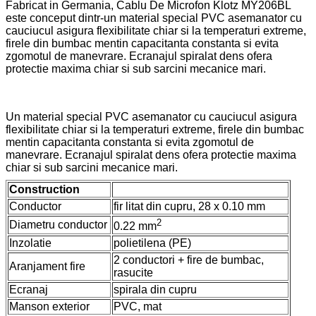
Fabricat in Germania, Cablu De Microfon Klotz MY206BL
este conceput dintr-un material special PVC asemanator cu
cauciucul asigura flexibilitate chiar si la temperaturi extreme,
firele din bumbac mentin capacitanta constanta si evita
zgomotul de manevrare. Ecranajul spiralat dens ofera
protectie maxima chiar si sub sarcini mecanice mari.
Un material special PVC asemanator cu cauciucul asigura
flexibilitate chiar si la temperaturi extreme, firele din bumbac
mentin capacitanta constanta si evita zgomotul de
manevrare. Ecranajul spiralat dens ofera protectie maxima
chiar si sub sarcini mecanice mari.
Construction
Conductor
fir litat din cupru, 28 x 0.10 mm
2
Diametru conductor
0.22 mm
Inzolatie
polietilena (PE)
2 conductori + fire de bumbac,
Aranjament fire
rasucite
Ecranaj
spirala din cupru
Manson exterior
PVC, mat