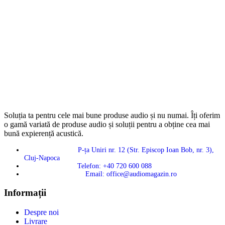
Soluția ta pentru cele mai bune produse audio și nu numai. Îți oferim
o gamă variată de produse audio și soluții pentru a obține cea mai
bună expierență acustică.
P-ța Uniri nr. 12 (Str. Episcop Ioan Bob, nr. 3),
Cluj-Napoca
Telefon: +40 720 600 088
Email: office@audiomagazin.ro
Informații
Despre noi
Livrare