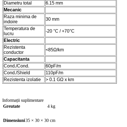
Diametru total
6.15 mm
Mecanic
Raza minima de
30 mm
indoire
Temperatura de
-20 °C / +70°C
lucru
Electric
Rezistenta
<85Ω/km
conductor
Capacitanta
Cond./Cond.
60pF/m
Cond./Shield
110pF/m
Rezistenta izolatie
> 0.1 GΩ x km
Informații suplimentare
Greutate
4 kg
Dimensiuni
35 × 30 × 30 cm