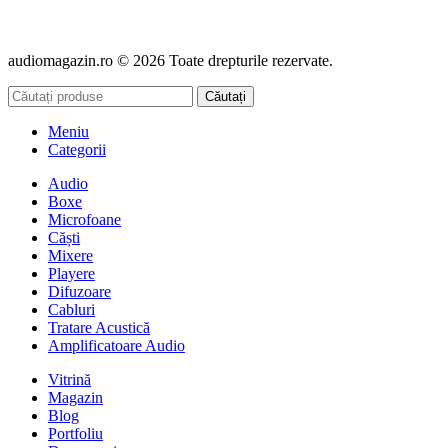
audiomagazin.ro © 2026 Toate drepturile rezervate.
Căutați
Meniu
Categorii
Audio
Boxe
Microfoane
Căști
Mixere
Playere
Difuzoare
Cabluri
Tratare Acustică
Amplificatoare Audio
Vitrină
Magazin
Blog
Portfoliu