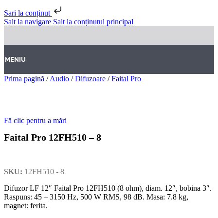
Sari la conținut
Salt la navigare
Salt la conținutul principal
MENIU
Prima pagină
/
Audio
/
Difuzoare
/
Faital Pro
Fă clic pentru a mări
Faital Pro 12FH510 – 8
SKU:
12FH510 - 8
Difuzor LF 12″ Faital Pro 12FH510 (8 ohm), diam. 12″, bobina 3″.
Raspuns: 45 – 3150 Hz, 500 W RMS, 98 dB. Masa: 7.8 kg,
magnet: ferita.