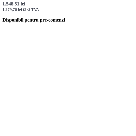
1.548,51
lei
1.279,76
lei
fără TVA
Disponibil pentru pre-comenzi